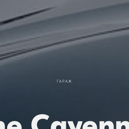
ГАРАЖ
he Cayen