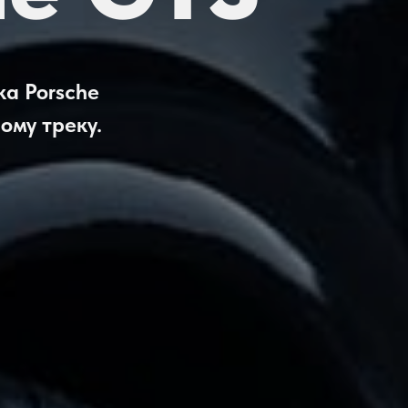
а Porsche
ому треку.