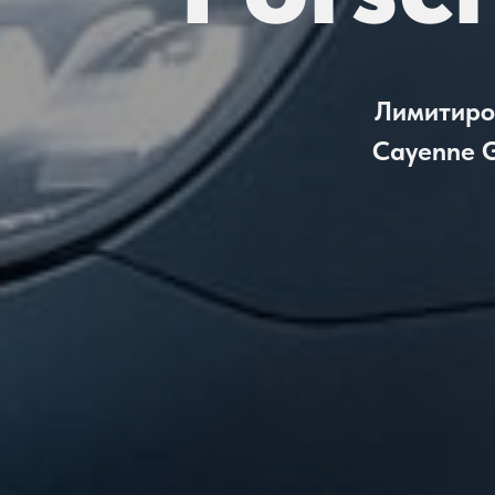
Лимитиро
Cayenne G