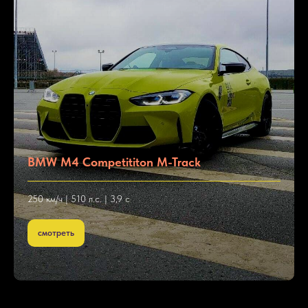
BMW M4 Competititon M-Track
250 км/ч | 510 л.с. | 3,9 с
смотреть