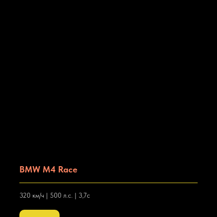
BMW M4 Race
320 км/ч | 500 л.с. | 3,7с