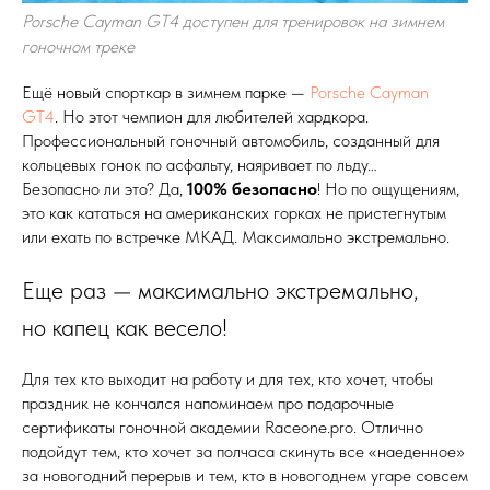
Porsche Cayman GT4 доступен для тренировок на зимнем
гоночном треке
Ещё новый спорткар в зимнем парке —
Porsche Cayman
GT4
. Но этот чемпион для любителей хардкора.
Профессиональный гоночный автомобиль, созданный для
кольцевых гонок по асфальту, наяривает по льду…
Безопасно ли это? Да,
100% безопасно
! Но по ощущениям,
это как кататься на американских горках не пристегнутым
или ехать по встречке МКАД. Максимально экстремально.
Еще раз — максимально экстремально,
но капец как весело!
Для тех кто выходит на работу и для тех, кто хочет, чтобы
праздник не кончался напоминаем про подарочные
сертификаты гоночной академии Raceone.pro. Отлично
подойдут тем, кто хочет за полчаса скинуть все «наеденное»
за новогодний перерыв и тем, кто в новогоднем угаре совсем