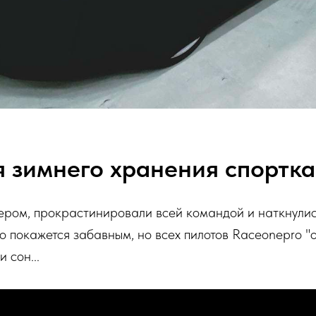
я зимнего хранения спортк
ером, прокрастинировали всей командой и наткнулис
то покажется забавным, но всех пилотов Raceonepro "
и сон...