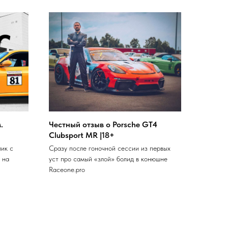
.
Честный отзыв о Porsche GT4
Clubsport MR |18+
ик с
Сразу после гоночной сессии из первых
 на
уст про самый «злой» болид в конюшне
Raceone.pro