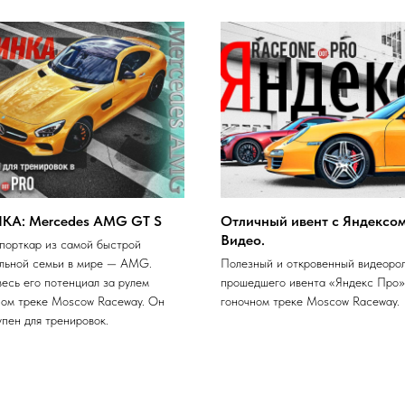
А: Mercedes AMG GT S
Отличный ивент с Яндексом
Видео.
порткар из самой быстрой
льной семьи в мире — AMG.
Полезный и откровенный видеорол
весь его потенциал за рулем
прошедшего ивента «Яндекс Про»
ном треке Moscow Raceway. Он
гоночном треке Moscow Raceway.
упен для тренировок.