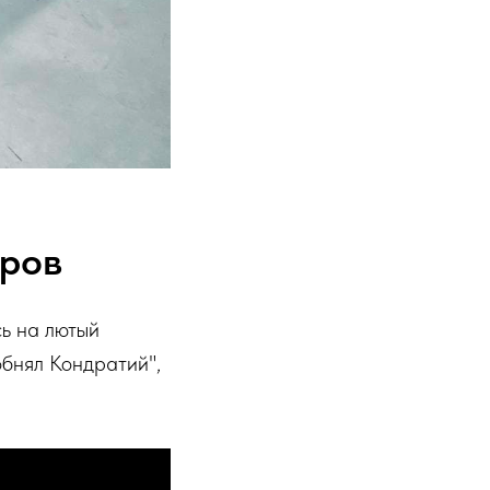
аров
ь на лютый
обнял Кондратий",