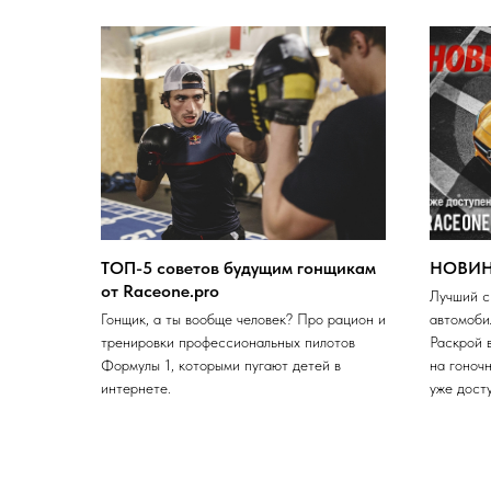
ТОП-5 советов будущим гонщикам
НОВИНК
от Raceone.pro
Лучший с
Гонщик, а ты вообще человек? Про рацион и
автомоби
тренировки профессиональных пилотов
Раскрой 
Формулы 1, которыми пугают детей в
на гоноч
интернете.
уже дост